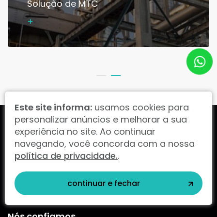
Solução de MTC
+
Este site informa:
usamos cookies para
personalizar anúncios e melhorar a sua
experiência no site. Ao continuar
DEPOIMENTOS
navegando, você concorda com a nossa
política de privacidade.
.
O QUE NOSSOS CLIENTES
DIZEM SOBRE NOSSO
continuar e fechar
NEGÓCIO
Nós confiamos