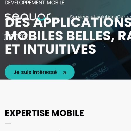
DÉVELOPPEMENT MOBILE
DES APPLICATION
Services et solutions
Carac
MOBILES BELLES, R
ET INTUITIVES
Je suis intéressé
EXPERTISE MOBILE