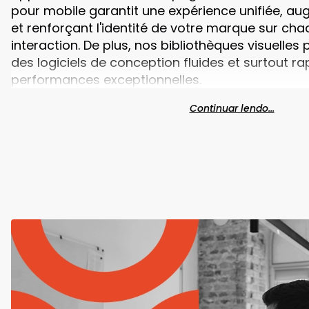
pour mobile garantit une expérience unifiée, aug
et renforçant l'identité de votre marque sur cha
interaction. De plus, nos bibliothèques visuelles
des logiciels de conception fluides et surtout r
performances exceptionnelles.
Continuar lendo...
De plus, notre intention est de créer des expérien
engageantes pour les utilisateurs, garantissant 
aligné. avec vos objectifs.