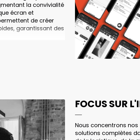
mentant la convivialité
que écran et
 permettent de créer
apides, garantissant des
ces intuitives et
un impact positif
FOCUS SUR L'
Nous concentrons nos eff
solutions complètes dan