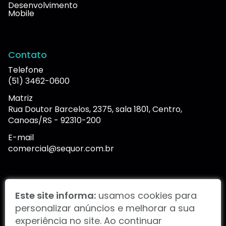
Desenvolvimento
Mobile
Contato
Telefone
(51) 3462-0600
Matriz
Rua Doutor Barcelos, 2375, sala 1801, Centro,
Canoas/RS - 92310-200
E-mail
comercial@sequor.com.br
Portal de denúncias
Este site informa:
usamos cookies para
personalizar anúncios e melhorar a sua
experiência no site. Ao continuar